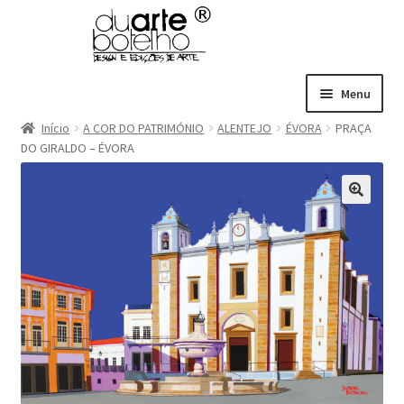
Ir
Saltar
para
para
a
o
navegação
conteúdo
Menu
Curriculum
Início
A COR DO PATRIMÓNIO
ALENTEJO
ÉVORA
PRAÇA
DO GIRALDO – ÉVORA
A Cor do Património Português
Temas Diversos
Maximi
submen
Contatos
Português
Maximi
submen