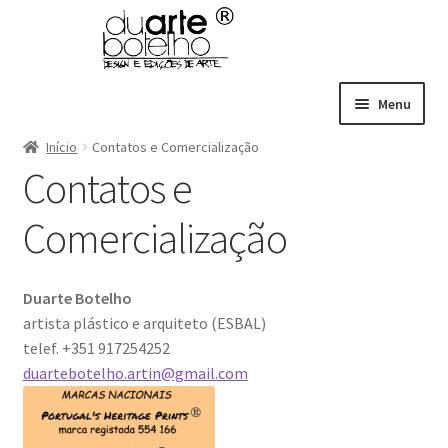
Ir
Saltar
para
para
a
o
navegação
conteúdo
Menu
Curriculum
Início
Contatos e Comercialização
Contatos e
A Cor do Património Português
Temas Diversos
Maximi
Comercialização
submen
Contatos
Português
Maximi
Duarte Botelho
submen
artista plástico e arquiteto (ESBAL)
telef. +351 917254252
duartebotelho.artin@gmail.com